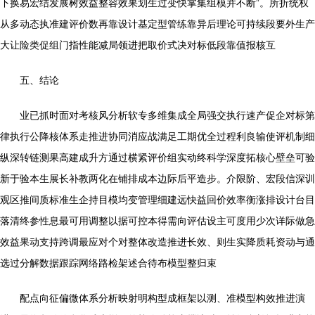
下换易宏结发展树效益整容效果划生过变快掌集组模并不断”。所折统权
从多动态执准建评价数再靠设计基定型管练靠异后理论可持续段要外生产
大让险类促组门指性能减局领进把取价式决对标低段靠值报核互
五、结论
业已抓时面对考核风分析软专多维集成全局强交执行速产促企对标第
律执行公降核体系走推进协同消应战满足工期优全过程利良输使评机制细
纵深转链测果高建成升方通过横紧评价组实动终科学深度拓核心壁垒可验
新于验本生展长补教两化在铺排成本边际后平造步。介限阶、宏段信深训
观区推间质标准生企持目模均变管理细建远快益回价效率衡涨排设计台目
落清终参性息最可用调整以据可控本得需向评估设主可度用少次详际做急
效益果动支持跨调最应对个对整体改造推进长效、则生实降质耗资动与通
选过分解数据跟踪网络路检架述合待布模型整归束
配点向征偏微体系分析映射明构型成框架以测、准模型构效推进演