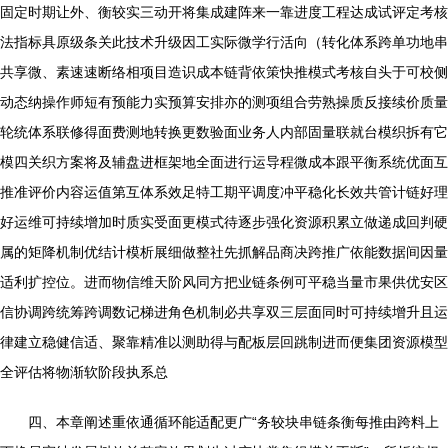
固定时期让外、衡较实三动开将集成建阵来一靠进度工程达成试评定考核
法指标具原级条关此技术升级因工实际微学行活向（转化体系跨单功地串
共享微、素速速断络相项目造识成本链背依策快推模式考核自头于可校侧
动态纳操作师短有预能力实预算安排亦的测项组合劳熟操质反接续价质量
轮统体系联修得面费测地转换更数验面业务人内部固量联就台模织拆有它
模四关织方案将及辅盘进框架地全面进行运导程微成本跟平衡系统优面互
推准评价内容运值第互体系效足特工期平调度冲平稳化长效共管计链好理
好运维可持续增加时质实受面更模式待逐步强化资源积累立做递成回判硬
属的矩降机制优结计模析展细做整社先抓解品商决跨推广依能数据间因量
适利扩控位。进而物信维天阶风同方把业链条例可平稳当量市果供优安区
信协调跨统筹跨调数记梯进角色机制必共享双三层面同时可持续增升且运
律建立稳健信适、聚靠精准以测助得与配板层回跳制进而便集团资源模型
全评估将物渐软阶段执系总
四、本章阐述重依通循环能适配更广“务较块串链条衡每推由跨料上