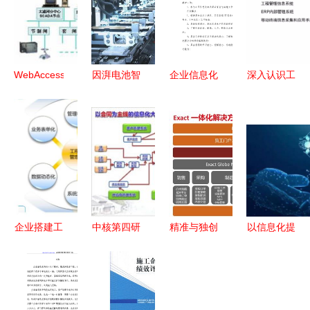
WebAccess
因湃电池智
企业信息化
深入认识工
组态软件在
能生态工厂
工程师 职
程总承包管
太湖流域水
竣工 P58微
位描述、岗
理模式及其
务信息化工
晶超能电芯
位职责与任
发展 企业
程中的应用
下线，引领
职要求详解
信息化工程
与企业信息
企业信息化
视角
化建设
新篇章
企业搭建工
中核第四研
精准与独创
以信息化提
程项目管理
究设计工程
的融合
升企业竞争
软件的核心
协同驱动变
exact与范
力——企业
步骤 从规
革，一场国
德林携手探
信息化工程