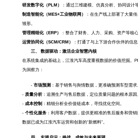
研发数字化（PLM）
：通过三维建模、仿真分析、协同设计
制造智能化（MES+工业物联网）
：在生产线上部署了大量传
雏形。
管理精细化（ERP）
：整合了财务、人力、采购、资产等核
运营协同化（SCM/CRM）
：打通了与上下游合作伙伴的信息
三、 数据驱动：激活企业智慧内核
在系统集成的基础上，江淮汽车高度重视数据的价值挖掘。P
为洞察力：
-
市场预测
：基于销售与舆情数据，更准确预测车型需求
-
质量分析
：追溯生产与售后数据，定位质量问题的根本原因
-
成本控制
：精细分析全价值链成本，寻找优化空间。
-
个性化服务
：利用客户数据，提供更精准的售后服务和营销
数据已成为江淮汽车运营和创新的“新燃料”。
四、 实践启示：挑战、成效与未来展望