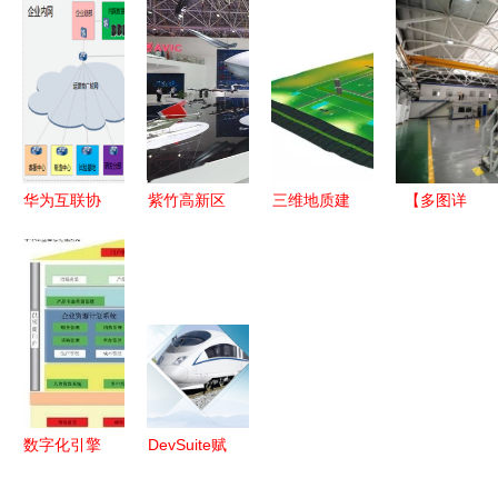
企业管理创
赋能企业信
作关系数据
程资料管理
新 应对不
息化工程新
库 构建与
信息化实现
确定因素的
变革
价值
路径与策略
工程实践
华为互联协
紫竹高新区
三维地质建
【多图详
同研发解决
企业上电所
模技术 驱
解】西工大
方案 驱动
携四大展项
动岩土工程
双十一必备
企业信息化
亮相中国航
信息化发展
指南 企业
工程新范式
展，多款产
的核心引擎
信息化工程
品首发护航
篇
企业信息化
工程
数字化引擎
DevSuite赋
驱动 中小
能中车信息