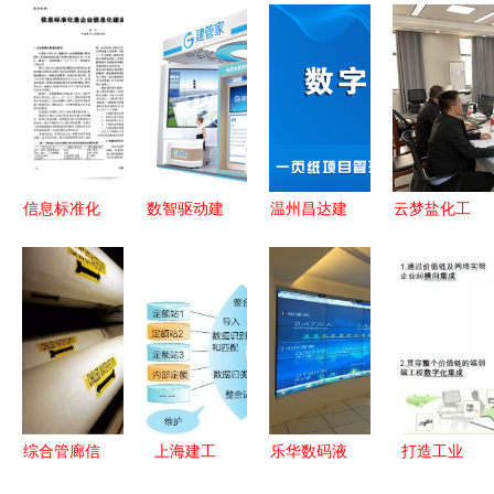
信息标准化
数智驱动建
温州昌达建
云梦盐化工
企业信息化
企赋能 | 建
设签约建文
产业园 实
建设的基础
管家与您相
云 数字赋
施智慧封闭
约第十九届
能施工管理
管理，打造
工程建设信
精准化
绿色安全园
息化发展大
区，助力企
会
业信息化工
程
综合管廊信
上海建工
乐华数码液
打造工业
息化管理解
项目成本管
晶拼接墙助
4.0智慧工