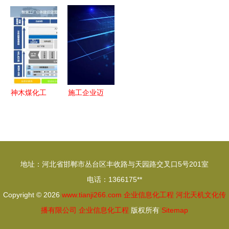
题思路，快
理的数据智
力广州时代
厂 企业信
给您的工程
慧，驱动企
地产中心信
息化工程的
加加分
业信息化工
息化建设
路径与策略
程新篇章
神木煤化工
施工企业迈
天元公司
向信息化转
按下5G智
型之路 构
慧生产经
建智慧建造
营“加速键”
新生态
地址：河北省邯郸市丛台区丰收路与天园路交叉口5号201室
走实走深企
电话：1366175**
业信息化工
Copyright © 2026
www.tianji266.com
企业信息化工程
河北天机文化传
程
播有限公司
企业信息化工程
版权所有
Sitemap