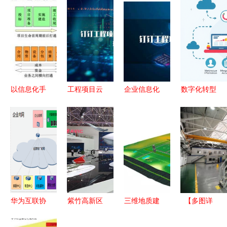
以信息化手
工程项目云
企业信息化
数字化转型
段驱动施工
收费模式
工程中的合
下的甲方工
企业管理创
赋能企业信
作关系数据
程资料管理
新 应对不
息化工程新
库 构建与
信息化实现
确定因素的
变革
价值
路径与策略
工程实践
华为互联协
紫竹高新区
三维地质建
【多图详
同研发解决
企业上电所
模技术 驱
解】西工大